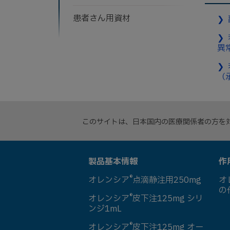
患者さん用資材
❯
❯
異
❯
（
このサイトは、日本国内の医療関係者の方を
製品基本情報
作
®
オレンシア
点滴静注用250mg
オ
の
®
オレンシア
皮下注125mg シリ
ンジ1mL
®
オレンシア
皮下注125mg オー