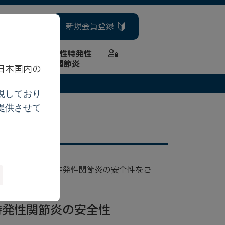
新規会員登録
お問い合わせ
さん向け
若年性特発性
テンツ
関節炎
日本国内の
。
視しており
提供させて
を有する若年性特発性関節炎の安全性をご
特発性関節炎の安全性