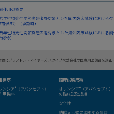
 副作用の概要
 若年性特発性関節炎患者を対象とした国内臨床試験における
常を含む）（承認時）
 若年性特発性関節炎患者を対象とした海外臨床試験における
承認時）
対象にブリストル・マイヤーズ スクイブ株式会社の医療用医薬品を適正
用機序
臨床試験成績
®
®
レンシア
（アバタセプト）
オレンシア
（アバタセプト）
作用機序
の臨床試験成績
安全性
効能又は効果に関する情報