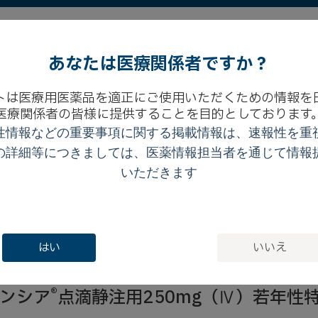
Bセミナー
|
BMS HEALTHCAREトップへ
|
ONOメディカルナビ
|
あなたは医療関係者ですか？
製品に関する
疾患に関する
患者
試験成績
FAQ
動画
動画
コン
トは医療用医薬品を適正にご使用いただくための情報を
医療関係者の皆様に提供することを目的としております
性情報などの重要事項に関する掲載情報は、速報性を重
の詳細等につきましては、医薬情報担当者を通じて情報
全性
いただきます
®
ちらではオレンシア
の既存治療で効果不十分な多関節に活動性
はい
いいえ
いただけます。
®
ンシア
点滴静注用250mg（Ⅳ）若年性