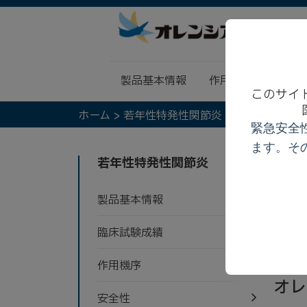
WE
製品基本情報
作用機序
臨床
このサイ
ホーム
>
若年性特発性関節炎
> 安全性
緊急安全
ます。そ
安
若年性特発性関節炎
製品基本情報
こ
臨床試験成績
覧
作用機序
オレ
安全性