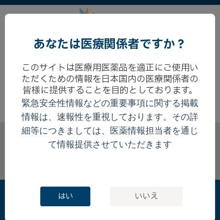
WEBセミナー
|
|
|
お問い合わせ
あなたは医療関係者ですか？
新規会員登録
このサイトは医療用医薬品を適正にご使用い
ただくための情報を日本国内の医療関係者の
皆様に提供することを目的としております。
緊急安全性情報などの重要事項に関する掲載
情報は、速報性を重視しております。その詳
細等につきましては、医薬情報担当者を通じ
このサイトは、日本国内の医療関係者の方を対象にブリスト
て情報提供させていただきます
ル・マイヤーズ スクイブ株式会社の医療用医薬品を適正にご
使用いただくために作成したものです。
はい
いいえ
よくあるご質問
利用規約